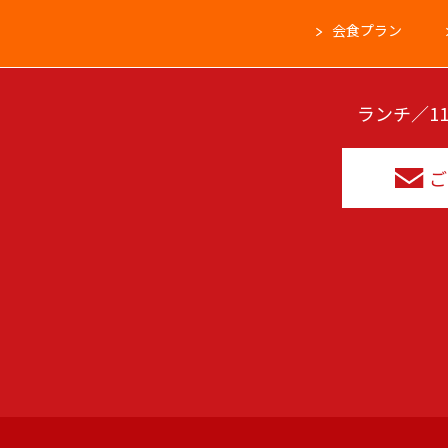
会食プラン
ランチ／11:
ご