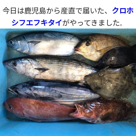
今日は鹿児島から産直で届いた、
クロホ
シフエフキタイ
がや
ってきました
。